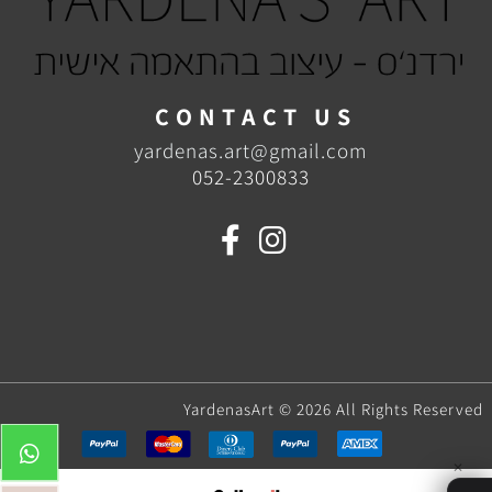
C O N T A C T U S
yardenas.art@gmail.com
052-2300833
YardenasArt © 2026 All Rights Reserved
✕